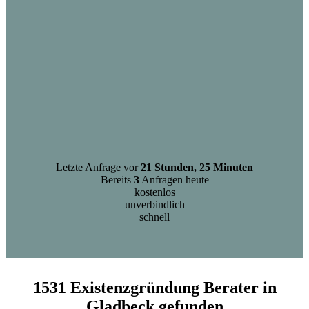
Letzte Anfrage vor
21 Stunden, 25 Minuten
Bereits
3
Anfragen heute
kostenlos
unverbindlich
schnell
1531 Existenzgründung Berater in
Gladbeck gefunden