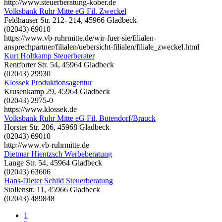
http://www.steuerberatung-kober.de
Volksbank Ruhr Mitte eG Fil. Zweckel
Feldhauser Str. 212- 214, 45966 Gladbeck
(02043) 69010
https://www.vb-ruhrmitte.de/wir-fuer-sie/filialen-
ansprechpartner/filialen/uebersicht-filialen/filiale_zweckel.html
Kurt Holtkamp Steuerberater
Rentforter Str. 54, 45964 Gladbeck
(02043) 29930
Klossek Produktionsagentur
Krusenkamp 29, 45964 Gladbeck
(02043) 2975-0
https://www.klossek.de
Volksbank Ruhr Mitte eG Fil. Butendorf/Brauck
Horster Str. 206, 45968 Gladbeck
(02043) 69010
http://www.vb-ruhrmitte.de
Dietmar Hientzsch Werbeberatung
Lange Str. 54, 45964 Gladbeck
(02043) 63606
Hans-Dieter Schild Steuerberatung
Stollenstr. 11, 45966 Gladbeck
(02043) 489848
1