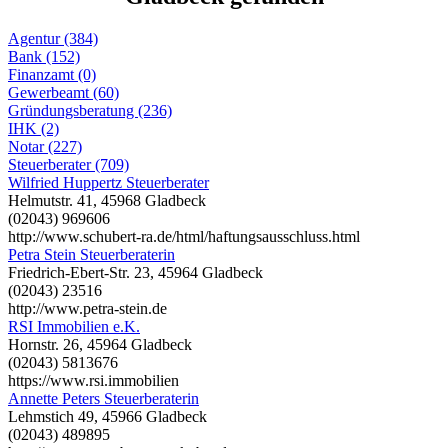
Agentur (384)
Bank (152)
Finanzamt (0)
Gewerbeamt (60)
Gründungsberatung (236)
IHK (2)
Notar (227)
Steuerberater (709)
Wilfried Huppertz Steuerberater
Helmutstr. 41, 45968 Gladbeck
(02043) 969606
http://www.schubert-ra.de/html/haftungsausschluss.html
Petra Stein Steuerberaterin
Friedrich-Ebert-Str. 23, 45964 Gladbeck
(02043) 23516
http://www.petra-stein.de
RSI Immobilien e.K.
Hornstr. 26, 45964 Gladbeck
(02043) 5813676
https://www.rsi.immobilien
Annette Peters Steuerberaterin
Lehmstich 49, 45966 Gladbeck
(02043) 489895