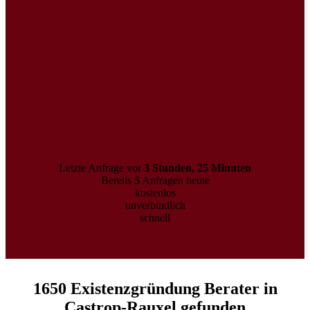
Letzte Anfrage vor
3 Stunden, 25 Minuten
Bereits
5
Anfragen heute
kostenlos
unverbindlich
schnell
1650 Existenzgründung Berater in
Castrop-Rauxel gefunden