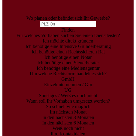
Wo planen oder befindet sich Ihr Gewerbe?
Finden
Für welches Vorhaben suchen Sie einen Dienstleister?
Ich möchte direkt gründen
Ich benötige eine Intensive Gründerberatung
Ich benötige einen Rechtssicheren Rat
Ich benötige einen Notar
Ich benötige einen Steuerberater
Ich benötige eine Medienagentur
Um welche Rechtsform handelt es sich?
GmbH
Einzelunternehmen / Gbr
UG
Sonstiges / Weiß es noch nicht
Wann soll Ihr Vorhaben umgesetzt werden?
So schnell wie möglich
Im nächsten Monat
In den nächsten 3 Monaten
In den nächsten 6 Monaten
Weiß noch nicht
Ihre Kontaktdaten