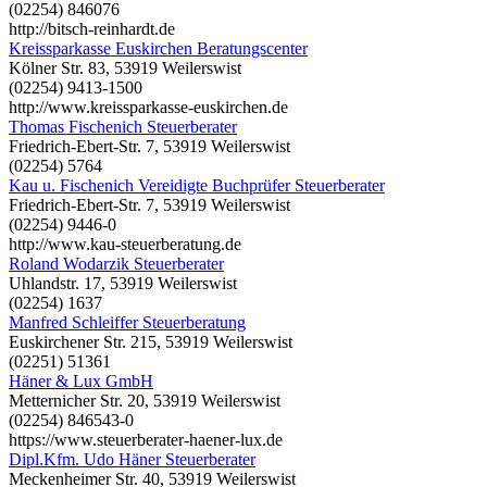
(02254) 846076
http://bitsch-reinhardt.de
Kreissparkasse Euskirchen Beratungscenter
Kölner Str. 83, 53919 Weilerswist
(02254) 9413-1500
http://www.kreissparkasse-euskirchen.de
Thomas Fischenich Steuerberater
Friedrich-Ebert-Str. 7, 53919 Weilerswist
(02254) 5764
Kau u. Fischenich Vereidigte Buchprüfer Steuerberater
Friedrich-Ebert-Str. 7, 53919 Weilerswist
(02254) 9446-0
http://www.kau-steuerberatung.de
Roland Wodarzik Steuerberater
Uhlandstr. 17, 53919 Weilerswist
(02254) 1637
Manfred Schleiffer Steuerberatung
Euskirchener Str. 215, 53919 Weilerswist
(02251) 51361
Häner & Lux GmbH
Metternicher Str. 20, 53919 Weilerswist
(02254) 846543-0
https://www.steuerberater-haener-lux.de
Dipl.Kfm. Udo Häner Steuerberater
Meckenheimer Str. 40, 53919 Weilerswist