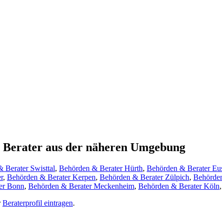
g Berater aus der näheren Umgebung
 Berater Swisttal
,
Behörden & Berater Hürth
,
Behörden & Berater Eu
r
,
Behörden & Berater Kerpen
,
Behörden & Berater Zülpich
,
Behörden
er Bonn
,
Behörden & Berater Meckenheim
,
Behörden & Berater Köln
r
Beraterprofil eintragen
.