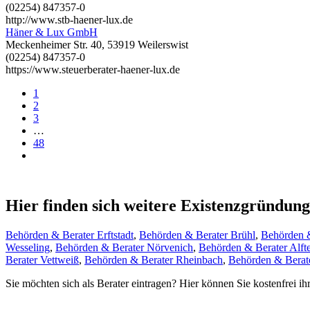
(02254) 847357-0
http://www.stb-haener-lux.de
Häner & Lux GmbH
Meckenheimer Str. 40, 53919 Weilerswist
(02254) 847357-0
https://www.steuerberater-haener-lux.de
1
2
3
…
48
Hier finden sich weitere Existenzgründun
Behörden & Berater Erftstadt
,
Behörden & Berater Brühl
,
Behörden &
Wesseling
,
Behörden & Berater Nörvenich
,
Behörden & Berater Alfte
Berater Vettweiß
,
Behörden & Berater Rheinbach
,
Behörden & Berat
Sie möchten sich als Berater eintragen? Hier können Sie kostenfrei ih