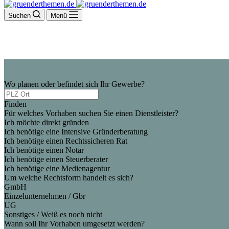
Suchen
Menü
Wo planen oder befindet sich Ihr Gewerbe?
Finden
Für welches Vorhaben suchen Sie einen Dienstleister?
Ich möchte direkt gründen
Ich benötige eine Intensive Gründerberatung
Ich benötige einen Rechtssicheren Rat
Ich benötige einen Notar
Ich benötige einen Steuerberater
Ich benötige eine Medienagentur
Um welche Rechtsform handelt es sich?
GmbH
Einzelunternehmen / Gbr
UG
Sonstiges / Weiß es noch nicht
Wann soll Ihr Vorhaben umgesetzt werden?