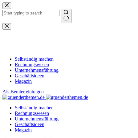
Zum
Inhalt
springen
Keine
Ergebnisse
Selbständig machen
Rechnungswesen
Unternehmensführung
Geschäftsideen
Magazin
Als Berater eintragen
Selbständig machen
Rechnungswesen
Unternehmensführung
Geschäftsideen
Magazin