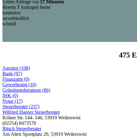
Letzte Anfrage vor
57 Minuten
Bereits
7
Anfragen heute
kostenlos
unverbindlich
schnell
475 E
Agentur (108)
Bank (97)
Finanzamt (0)
Gewerbeamt (16)
Gründungsberatung (86)
IHK (0)
Notar (17)
Steuerberater (237)
Wilfried Haener Steuerberater
Kölner Str. 144- 146, 53919 Weilerswist
(02254) 8473570
Bitsch Steuerberater
Am Alten Sportplatz 20, 53919 Weilerswist