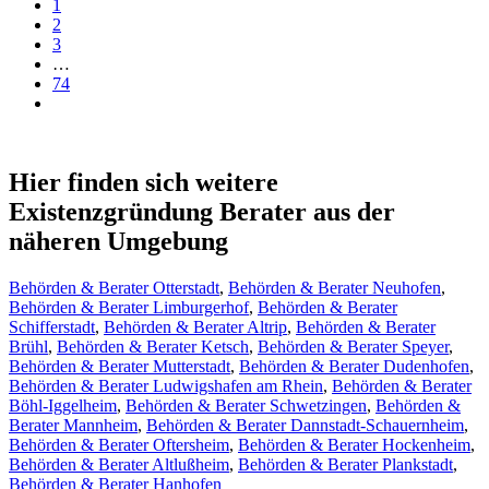
1
2
3
…
74
Hier finden sich weitere
Existenzgründung Berater aus der
näheren Umgebung
Behörden & Berater Otterstadt
,
Behörden & Berater Neuhofen
,
Behörden & Berater Limburgerhof
,
Behörden & Berater
Schifferstadt
,
Behörden & Berater Altrip
,
Behörden & Berater
Brühl
,
Behörden & Berater Ketsch
,
Behörden & Berater Speyer
,
Behörden & Berater Mutterstadt
,
Behörden & Berater Dudenhofen
,
Behörden & Berater Ludwigshafen am Rhein
,
Behörden & Berater
Böhl-Iggelheim
,
Behörden & Berater Schwetzingen
,
Behörden &
Berater Mannheim
,
Behörden & Berater Dannstadt-Schauernheim
,
Behörden & Berater Oftersheim
,
Behörden & Berater Hockenheim
,
Behörden & Berater Altlußheim
,
Behörden & Berater Plankstadt
,
Behörden & Berater Hanhofen