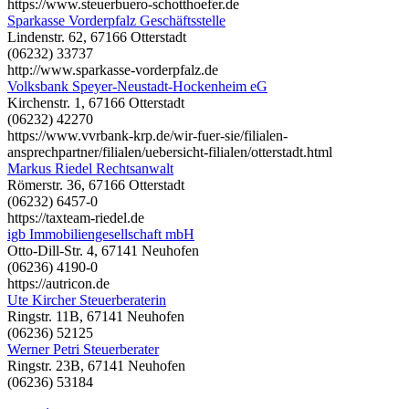
https://www.steuerbuero-schotthoefer.de
Sparkasse Vorderpfalz Geschäftsstelle
Lindenstr. 62, 67166 Otterstadt
(06232) 33737
http://www.sparkasse-vorderpfalz.de
Volksbank Speyer-Neustadt-Hockenheim eG
Kirchenstr. 1, 67166 Otterstadt
(06232) 42270
https://www.vvrbank-krp.de/wir-fuer-sie/filialen-
ansprechpartner/filialen/uebersicht-filialen/otterstadt.html
Markus Riedel Rechtsanwalt
Römerstr. 36, 67166 Otterstadt
(06232) 6457-0
https://taxteam-riedel.de
igb Immobiliengesellschaft mbH
Otto-Dill-Str. 4, 67141 Neuhofen
(06236) 4190-0
https://autricon.de
Ute Kircher Steuerberaterin
Ringstr. 11B, 67141 Neuhofen
(06236) 52125
Werner Petri Steuerberater
Ringstr. 23B, 67141 Neuhofen
(06236) 53184