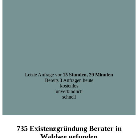
Letzte Anfrage vor
15 Stunden, 29 Minuten
Bereits
3
Anfragen heute
kostenlos
unverbindlich
schnell
735 Existenzgründung Berater in
Waldsee gefunden