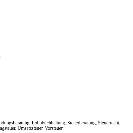
l
ündungsberatung, Lohnbuchhaltung, Steuerberatung, Steuerrecht,
gsteuer, Umsatzsteuer, Vorsteuer