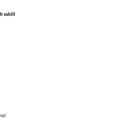
aft mbH
ung!