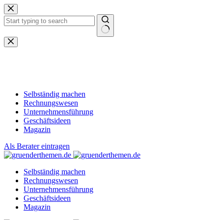
Zum
Inhalt
springen
Keine
Ergebnisse
Selbständig machen
Rechnungswesen
Unternehmensführung
Geschäftsideen
Magazin
Als Berater eintragen
Selbständig machen
Rechnungswesen
Unternehmensführung
Geschäftsideen
Magazin