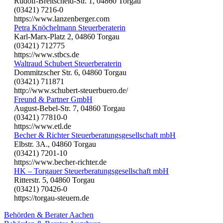
Rudolf-Breitscheid-Str. 1, 04860 Torgau
(03421) 7216-0
https://www.lanzenberger.com
Petra Knöchelmann Steuerberaterin
Karl-Marx-Platz 2, 04860 Torgau
(03421) 712775
https://www.stbcs.de
Waltraud Schubert Steuerberaterin
Dommitzscher Str. 6, 04860 Torgau
(03421) 711871
http://www.schubert-steuerbuero.de/
Freund & Partner GmbH
August-Bebel-Str. 7, 04860 Torgau
(03421) 77810-0
https://www.etl.de
Becher & Richter Steuerberatungsgesellschaft mbH
Elbstr. 3A., 04860 Torgau
(03421) 7201-10
https://www.becher-richter.de
HK – Torgauer Steuerberatungsgesellschaft mbH
Ritterstr. 5, 04860 Torgau
(03421) 70426-0
https://torgau-steuern.de
Behörden & Berater Aachen