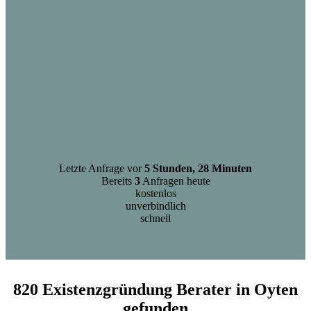
Letzte Anfrage vor
5 Stunden, 28 Minuten
Bereits
3
Anfragen heute
kostenlos
unverbindlich
schnell
820 Existenzgründung Berater in Oyten
gefunden