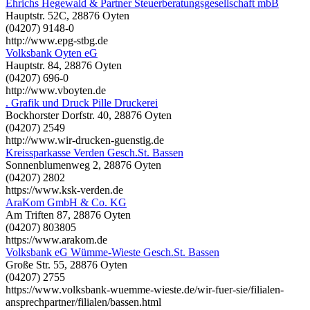
Ehrichs Hegewald & Partner Steuerberatungsgesellschaft mbB
Hauptstr. 52C, 28876 Oyten
(04207) 9148-0
http://www.epg-stbg.de
Volksbank Oyten eG
Hauptstr. 84, 28876 Oyten
(04207) 696-0
http://www.vboyten.de
. Grafik und Druck Pille Druckerei
Bockhorster Dorfstr. 40, 28876 Oyten
(04207) 2549
http://www.wir-drucken-guenstig.de
Kreissparkasse Verden Gesch.St. Bassen
Sonnenblumenweg 2, 28876 Oyten
(04207) 2802
https://www.ksk-verden.de
AraKom GmbH & Co. KG
Am Triften 87, 28876 Oyten
(04207) 803805
https://www.arakom.de
Volksbank eG Wümme-Wieste Gesch.St. Bassen
Große Str. 55, 28876 Oyten
(04207) 2755
https://www.volksbank-wuemme-wieste.de/wir-fuer-sie/filialen-
ansprechpartner/filialen/bassen.html