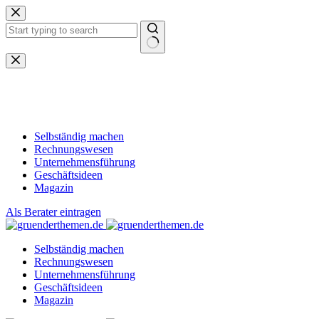
Zum
Inhalt
springen
Keine
Ergebnisse
Selbständig machen
Rechnungswesen
Unternehmensführung
Geschäftsideen
Magazin
Als Berater eintragen
Selbständig machen
Rechnungswesen
Unternehmensführung
Geschäftsideen
Magazin