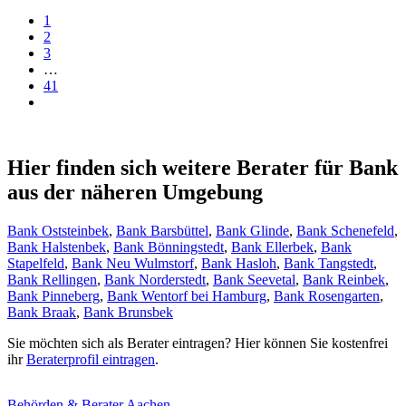
1
2
3
…
41
Hier finden sich weitere Berater für Bank
aus der näheren Umgebung
Bank Oststeinbek
,
Bank Barsbüttel
,
Bank Glinde
,
Bank Schenefeld
,
Bank Halstenbek
,
Bank Bönningstedt
,
Bank Ellerbek
,
Bank
Stapelfeld
,
Bank Neu Wulmstorf
,
Bank Hasloh
,
Bank Tangstedt
,
Bank Rellingen
,
Bank Norderstedt
,
Bank Seevetal
,
Bank Reinbek
,
Bank Pinneberg
,
Bank Wentorf bei Hamburg
,
Bank Rosengarten
,
Bank Braak
,
Bank Brunsbek
Sie möchten sich als Berater eintragen? Hier können Sie kostenfrei
ihr
Beraterprofil eintragen
.
Behörden & Berater Aachen