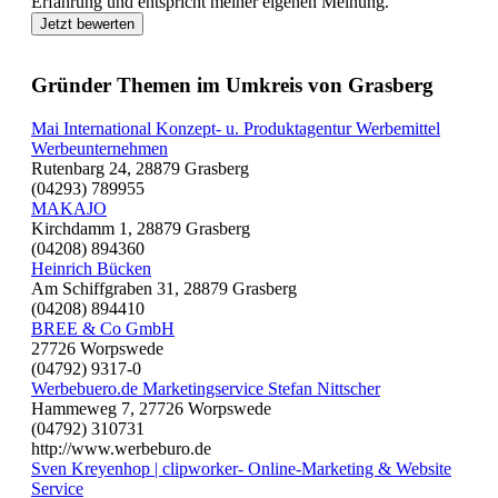
Erfahrung und entspricht meiner eigenen Meinung.
Jetzt bewerten
Gründer Themen im Umkreis von Grasberg
Mai International Konzept- u. Produktagentur Werbemittel
Werbeunternehmen
Rutenbarg 24, 28879 Grasberg
(04293) 789955
MAKAJO
Kirchdamm 1, 28879 Grasberg
(04208) 894360
Heinrich Bücken
Am Schiffgraben 31, 28879 Grasberg
(04208) 894410
BREE & Co GmbH
27726 Worpswede
(04792) 9317-0
Werbebuero.de Marketingservice Stefan Nittscher
Hammeweg 7, 27726 Worpswede
(04792) 310731
http://www.werbeburo.de
Sven Kreyenhop | clipworker- Online-Marketing & Website
Service