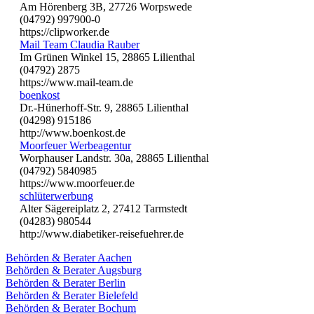
Am Hörenberg 3B, 27726 Worpswede
(04792) 997900-0
https://clipworker.de
Mail Team Claudia Rauber
Im Grünen Winkel 15, 28865 Lilienthal
(04792) 2875
https://www.mail-team.de
boenkost
Dr.-Hünerhoff-Str. 9, 28865 Lilienthal
(04298) 915186
http://www.boenkost.de
Moorfeuer Werbeagentur
Worphauser Landstr. 30a, 28865 Lilienthal
(04792) 5840985
https://www.moorfeuer.de
schlüterwerbung
Alter Sägereiplatz 2, 27412 Tarmstedt
(04283) 980544
http://www.diabetiker-reisefuehrer.de
Behörden & Berater Aachen
Behörden & Berater Augsburg
Behörden & Berater Berlin
Behörden & Berater Bielefeld
Behörden & Berater Bochum