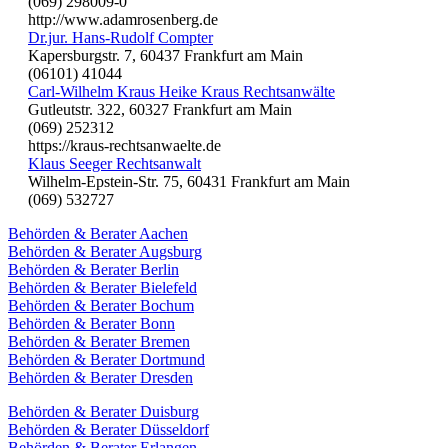
(069) 298009-0
http://www.adamrosenberg.de
Dr.jur. Hans-Rudolf Compter
Kapersburgstr. 7, 60437 Frankfurt am Main
(06101) 41044
Carl-Wilhelm Kraus Heike Kraus Rechtsanwälte
Gutleutstr. 322, 60327 Frankfurt am Main
(069) 252312
https://kraus-rechtsanwaelte.de
Klaus Seeger Rechtsanwalt
Wilhelm-Epstein-Str. 75, 60431 Frankfurt am Main
(069) 532727
Behörden & Berater Aachen
Behörden & Berater Augsburg
Behörden & Berater Berlin
Behörden & Berater Bielefeld
Behörden & Berater Bochum
Behörden & Berater Bonn
Behörden & Berater Bremen
Behörden & Berater Dortmund
Behörden & Berater Dresden
Behörden & Berater Duisburg
Behörden & Berater Düsseldorf
Behörden & Berater Erlangen