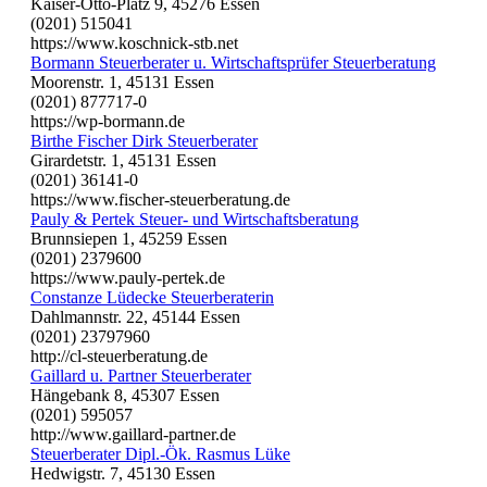
Kaiser-Otto-Platz 9, 45276 Essen
(0201) 515041
https://www.koschnick-stb.net
Bormann Steuerberater u. Wirtschaftsprüfer Steuerberatung
Moorenstr. 1, 45131 Essen
(0201) 877717-0
https://wp-bormann.de
Birthe Fischer Dirk Steuerberater
Girardetstr. 1, 45131 Essen
(0201) 36141-0
https://www.fischer-steuerberatung.de
Pauly & Pertek Steuer- und Wirtschaftsberatung
Brunnsiepen 1, 45259 Essen
(0201) 2379600
https://www.pauly-pertek.de
Constanze Lüdecke Steuerberaterin
Dahlmannstr. 22, 45144 Essen
(0201) 23797960
http://cl-steuerberatung.de
Gaillard u. Partner Steuerberater
Hängebank 8, 45307 Essen
(0201) 595057
http://www.gaillard-partner.de
Steuerberater Dipl.-Ök. Rasmus Lüke
Hedwigstr. 7, 45130 Essen