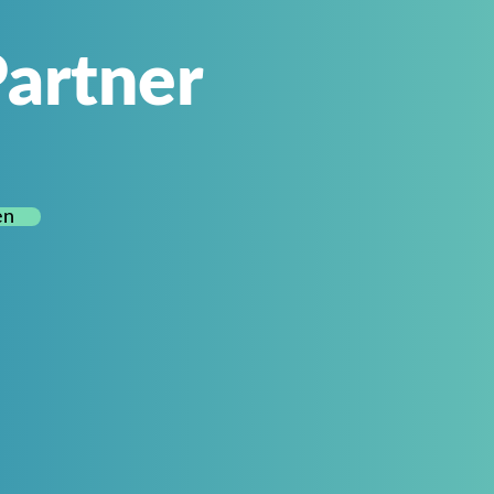
artner
en