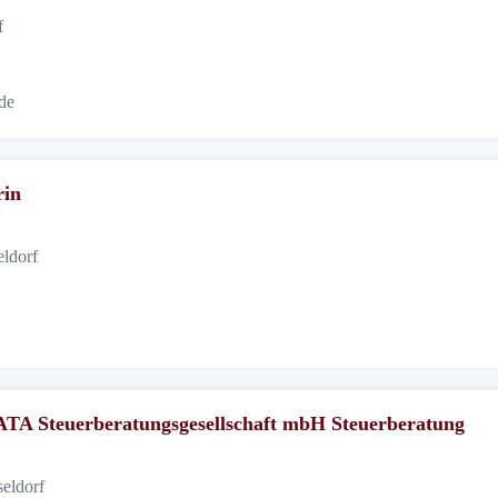
f
.de
rin
eldorf
TA Steuerberatungsgesellschaft mbH Steuerberatung
eldorf