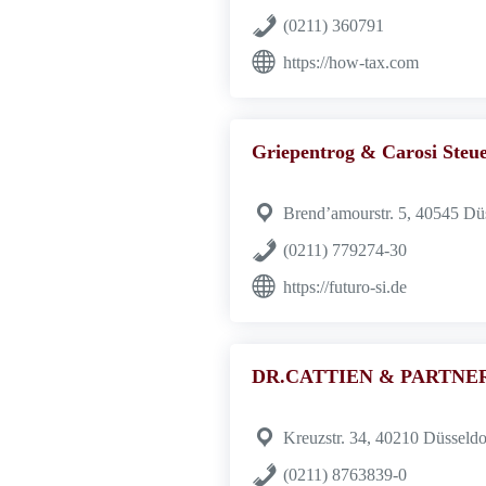
(0211) 360791
https://how-tax.com
Griepentrog & Carosi Steu
Brend’amourstr. 5, 40545 Dü
(0211) 779274-30
https://futuro-si.de
DR.CATTIEN & PARTNER Rech
Kreuzstr. 34, 40210 Düsseldo
(0211) 8763839-0