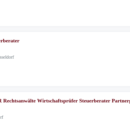
erberater
sseldorf
tsanwälte Wirtschaftsprüfer Steuerberater Partnerges
rf