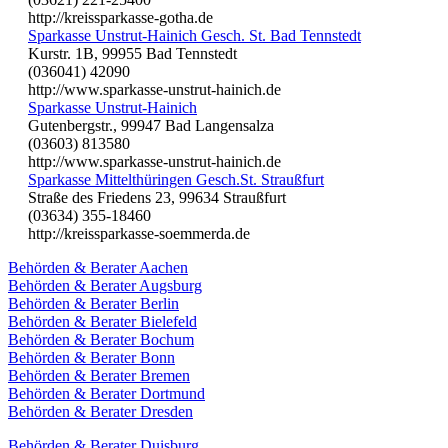
http://kreissparkasse-gotha.de
Sparkasse Unstrut-Hainich Gesch. St. Bad Tennstedt
Kurstr. 1B, 99955 Bad Tennstedt
(036041) 42090
http://www.sparkasse-unstrut-hainich.de
Sparkasse Unstrut-Hainich
Gutenbergstr., 99947 Bad Langensalza
(03603) 813580
http://www.sparkasse-unstrut-hainich.de
Sparkasse Mittelthüringen Gesch.St. Straußfurt
Straße des Friedens 23, 99634 Straußfurt
(03634) 355-18460
http://kreissparkasse-soemmerda.de
Behörden & Berater Aachen
Behörden & Berater Augsburg
Behörden & Berater Berlin
Behörden & Berater Bielefeld
Behörden & Berater Bochum
Behörden & Berater Bonn
Behörden & Berater Bremen
Behörden & Berater Dortmund
Behörden & Berater Dresden
Behörden & Berater Duisburg