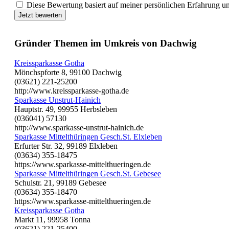
Diese Bewertung basiert auf meiner persönlichen Erfahrung u
Jetzt bewerten
Gründer Themen im Umkreis von Dachwig
Kreissparkasse Gotha
Mönchspforte 8, 99100 Dachwig
(03621) 221-25200
http://www.kreissparkasse-gotha.de
Sparkasse Unstrut-Hainich
Hauptstr. 49, 99955 Herbsleben
(036041) 57130
http://www.sparkasse-unstrut-hainich.de
Sparkasse Mittelthüringen Gesch.St. Elxleben
Erfurter Str. 32, 99189 Elxleben
(03634) 355-18475
https://www.sparkasse-mittelthueringen.de
Sparkasse Mittelthüringen Gesch.St. Gebesee
Schulstr. 21, 99189 Gebesee
(03634) 355-18470
https://www.sparkasse-mittelthueringen.de
Kreissparkasse Gotha
Markt 11, 99958 Tonna
(03621) 221-25400