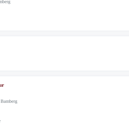
amberg
ur
7 Bamberg
e