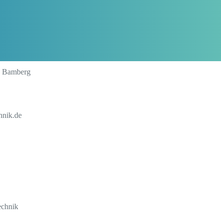
0 Bamberg
hnik.de
echnik