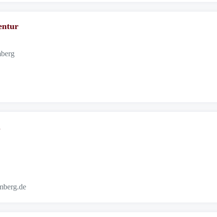
entur
mberg
h
mberg.de